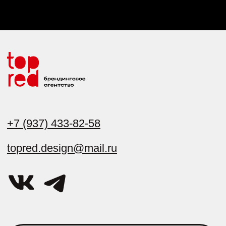
ОБСУДИТЬ ПРОЕКТ
Услуги
Портфолио
Брендинг
О нас
Сайты
Контакты
Нейминг
Дизайн-подписка
Политика конфиденциальности
Политика в отношении обработки персональных данных
ИП Букин Николай Вячеславович
ОГРН: 319583500060923 , г. Пенза